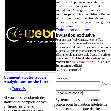
votre site à la première présentation.
Nous vous rembourserons le total de
votre dépôt.
Nous garantissons le
meilleur prix.
Si la compétition offre un
meilleur prix pour la création de votre
site web, nous nous engageons à égaliser
le prix moins 50$.
Estimation en ligne
Invitation exclusive
Pour l'instant, WebMinutes.net est offert
seulement par l'entremise d'agences et de
professionnels du web. Nous prévoyons ouvrir
les portes au public prochainement et ainsi
offrir une solution accessible à tous.
Inscrivez-
vous à notre bulletin d'information pour
recevoir une
INVITATION EXLUSIVE
lors
du lancement officiel.
Adresse courriel
Comment ajouter Google
Prénom
Analytics sur son site Internet
Nom
dans
Tutoriels
Si vous désirez obtenir des
Système de gestion de contenue
statistiques complets de vos
conçu pour la création intéligente,
visiteurs sur votre site Internet tel
rapide et économique de sites
que la provenance de vos