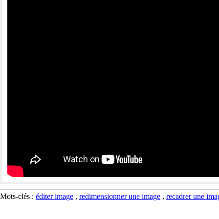
Mots-clés :
éditer image
,
redimensionner une image
,
recadrer une ima