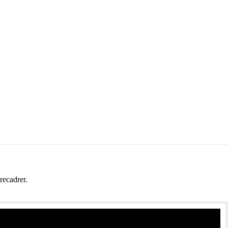
Rapide et économique!
recadrer.